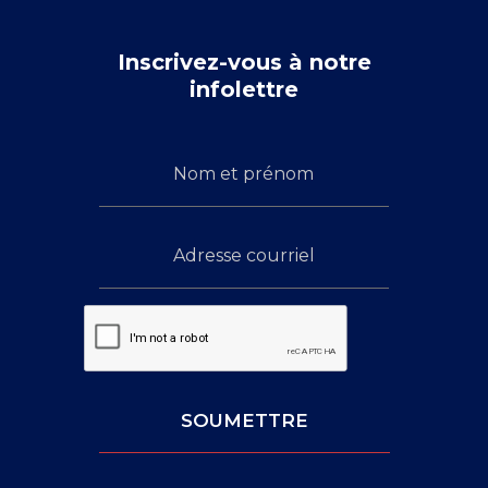
Inscrivez-vous à notre
infolettre
Inscrivez-
Nom
vous
et
à
prénom
Adresse
notre
infolettre
courriel
Captcha:
SOUMETTRE
Leave
This
Blank