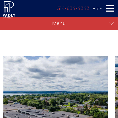
514-634-4343
FR
Menu