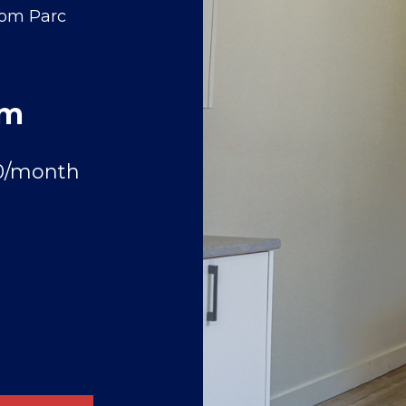
rom Parc
om
20/month