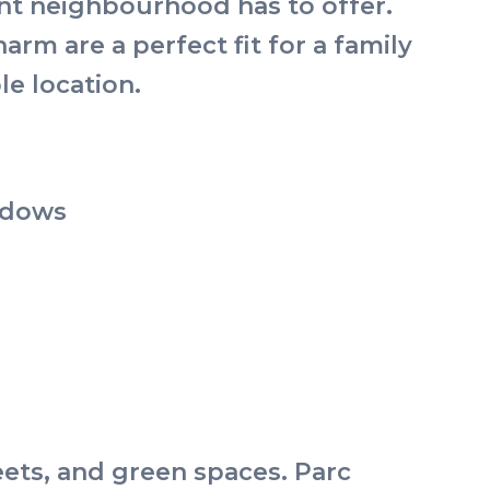
ant neighbourhood has to offer.
m are a perfect fit for a family
e location.
indows
eets, and green spaces. Parc