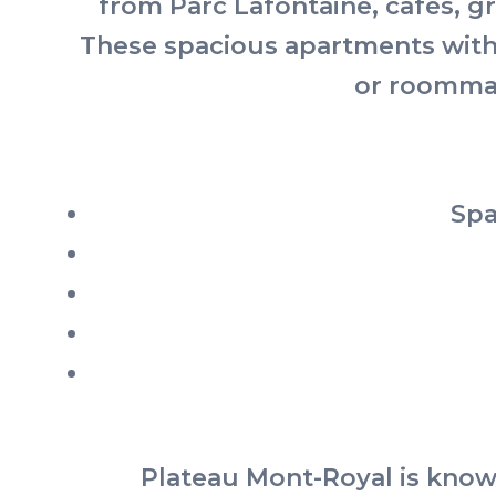
from Parc Lafontaine, cafés, g
These spacious apartments with 
or roommat
Spa
Plateau Mont-Royal is known