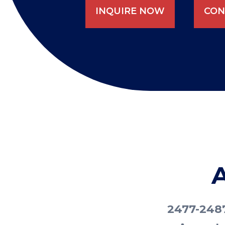
INQUIRE NOW
CON
A
2477-2487