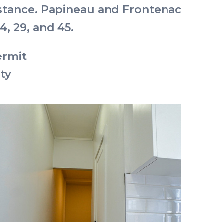
distance. Papineau and Frontenac
4, 29, and 45.
ermit
ity