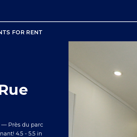
TS FOR RENT
 Rue
l — Près du parc
nt! 4.5 - 5.5 in